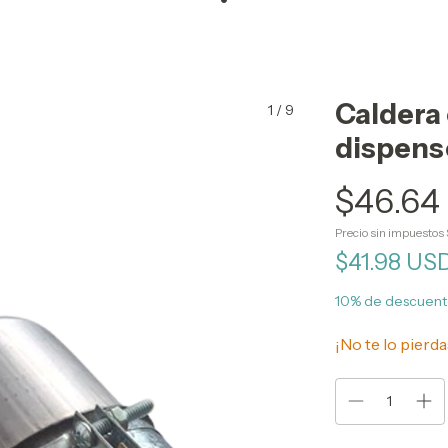
Caldera
1
/
9
dispense
$46.64
Precio sin impuestos
$41.98 US
10% de descuen
¡No te lo pierda