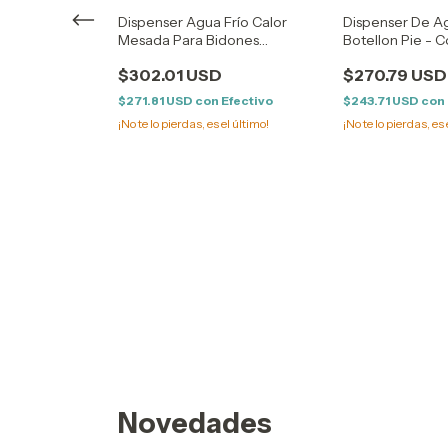
Dispenser De A
Dispenser Agua Frío Calor
Botellon Pie - C
Mesada Para Bidones
Botellones LH LIVORE
$270.79 USD
$302.01 USD
$243.71 USD
con
$271.81 USD
con
Efectivo
¡No te lo pierdas, es 
¡No te lo pierdas, es el último!
rigobar A Red
Lh livore
Efectivo
Novedades