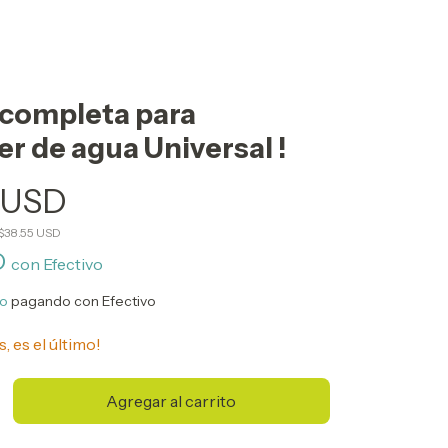
 completa para
r de agua Universal !
 USD
$38.55 USD
D
con
Efectivo
to
pagando con Efectivo
s, es el último!