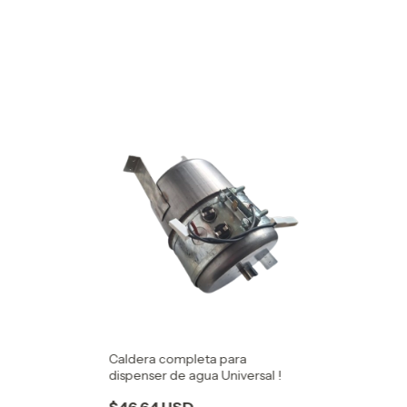
Datos Técnico
Material: Acer
Tamaño;
Alto Vertical: 
caldera
Ancho Horizont
Diámetro de ta
Capacidad: 2 Li
Esta calder
de dispen
Caldera completa para
*GARDENIA
dispenser de agua Universal !
*TRILLIUM
$46.64 USD