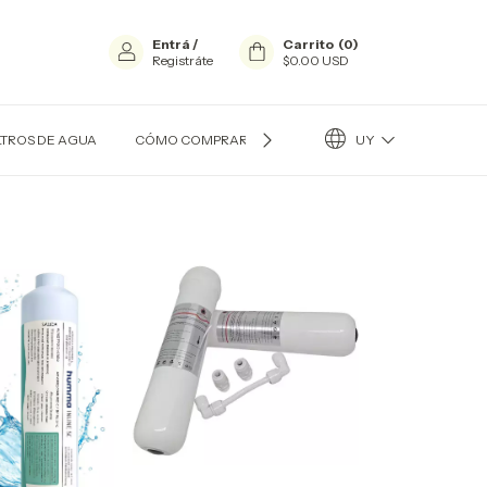
Entrá
/
Carrito
(
0
)
Registráte
$0.00 USD
UY
LTROS DE AGUA
CÓMO COMPRAR?
CONTACTO
QUIÉN SOY