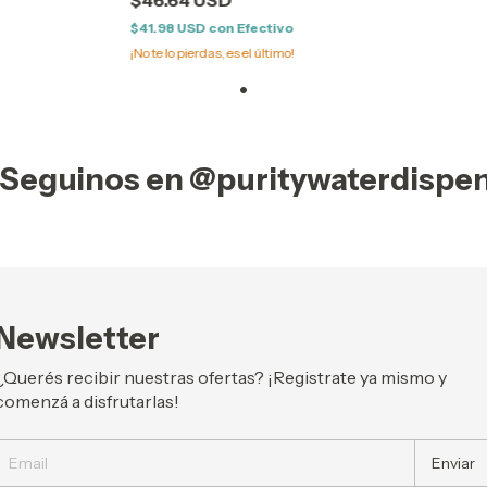
*BONNIE F
$41.98 USD
con
Efectivo
*ROJEM *S
¡No te lo pierdas, es el último!
*VEVOR *
*USHUAIA
*DIS-TEC 
*WHIRLPOO
*AGUAS DE
Seguinos en @puritywaterdispe
muchas ma
Newsletter
¿Querés recibir nuestras ofertas? ¡Registrate ya mismo y
comenzá a disfrutarlas!