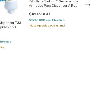
Kit Filtros Carbon Y Sedimentos
Filtros De Agua
Armados Para Dispenser A Red
Red T33 PF5 M
T33 K33 Brother Filtration
$41.75 USD
$41.37 USD
$37.58 USD
con
Efectivo
 Dispenser T33
$37.23 USD
con
¡No te lo pierdas, es el último!
pidos X 2 U
¡No te lo pierdas, es
Efectivo
tock!