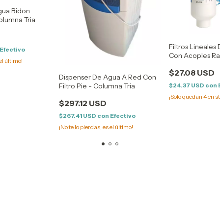
gua Bidon
olumna Tria
Filtros Lineales
Efectivo
Con Acoples Ra
el último!
$27.08 USD
Dispenser De Agua A Red Con
$24.37 USD
con
Filtro Pie - Columna Tria
¡Solo quedan
4
en s
$297.12 USD
$267.41 USD
con
Efectivo
¡No te lo pierdas, es el último!