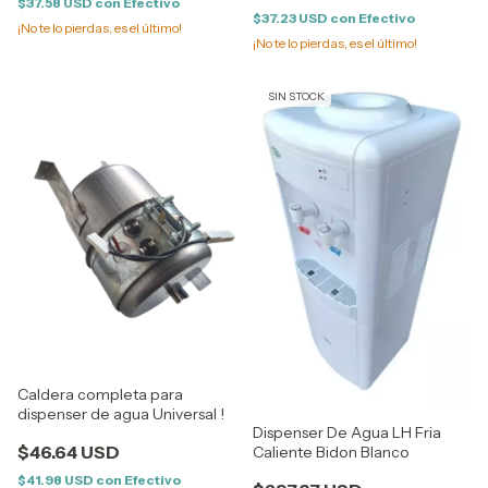
$37.58 USD
con
Efectivo
$37.23 USD
con
Efectivo
¡No te lo pierdas, es el último!
¡No te lo pierdas, es el último!
SIN STOCK
Caldera completa para
dispenser de agua Universal !
Dispenser De Agua LH Fria
$46.64 USD
Caliente Bidon Blanco
$41.98 USD
con
Efectivo