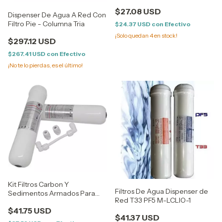
$27.08 USD
Dispenser De Agua A Red Con
Filtro Pie - Columna Tria
$24.37 USD
con
Efectivo
¡Solo quedan
4
en stock!
$297.12 USD
$267.41 USD
con
Efectivo
¡No te lo pierdas, es el último!
Kit Filtros Carbon Y
Filtros De Agua Dispenser de
Sedimentos Armados Para
Red T33 PF5 M-LCLIO-1
Dispenser A Red T33 K33
$41.75 USD
Brother Filtration
$41.37 USD