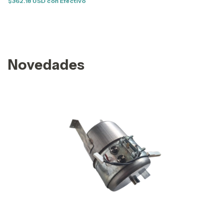
$362.18 USD
con
Efectivo
Novedades