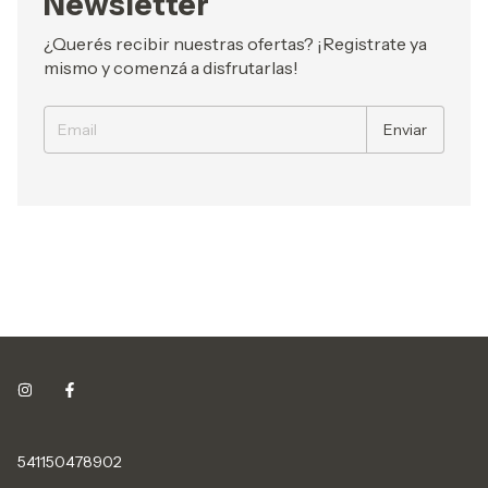
Newsletter
*COSTWAY
*LEA BONITA *LH *USHUAIA
*HUMMA*CROSSEWOO
*GADNIC *DIS-
¿Querés recibir nuestras ofertas? ¡Registrate ya
TEC *PURITY WATER *MABE
mismo y comenzá a disfrutarlas!
*WHIRLPOOL *WELLTEC *AQUALINE
*AGUAS DEL SUR *EAGLE COOLERS y
muchas marcas Más!!
541150478902