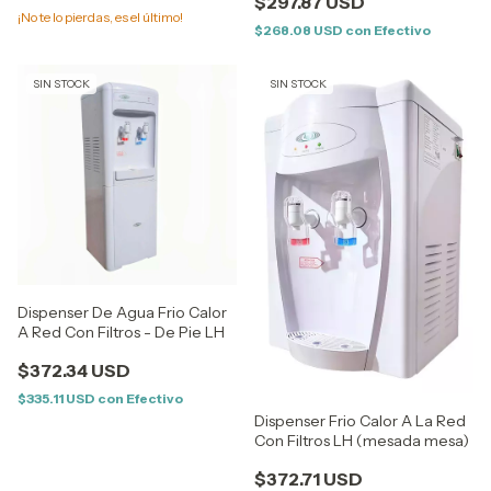
$297.87 USD
¡No te lo pierdas, es el último!
$268.08 USD
con
Efectivo
SIN STOCK
SIN STOCK
Dispenser De Agua Frio Calor
A Red Con Filtros - De Pie LH
$372.34 USD
$335.11 USD
con
Efectivo
Dispenser Frio Calor A La Red
Con Filtros LH (mesada mesa)
$372.71 USD