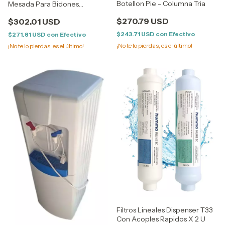
Botellon Pie - Columna Tria
Mesada Para Bidones
Botellones LH LIVORE
$270.79 USD
$302.01 USD
$243.71 USD
con
Efectivo
$271.81 USD
con
Efectivo
¡No te lo pierdas, es el último!
¡No te lo pierdas, es el último!
Filtros Lineales Dispenser T33
Con Acoples Rapidos X 2 U