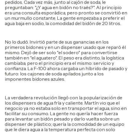
pedidos. Cada vez más, junto al cajón de soda, le
preguntaban: "¿Y agua en bidón no traés?". Al principio
era una consulta esporádica, pero pronto se convirtió en
un murmullo constante. La gente empezaba a preferir el
agua baja en sodio, la comodidad del bidón de 20 litros.
No lo dudó. Invirtió parte de sus ganancias en los
primeros bidones y en un dispenser usado que reparó él
mismo. Dejó de ser solo "el sodero" para convertirse
también en "el aguatero". El peso era distinto, la logística
cambiaba, pero el principio era el mismo: servicio y
confianza. La F-100 ahora cargaba un híbrido de pasado y
futuro: los cajones de soda apilados junto a los
imponentes bidones azules.
La verdadera revolución llegó con la popularización de
los dispensers de agua fría y caliente. Martín vio que el
negocio ya no estaba solo en transportar el agua, sino en
facilitar su consumo. La gente no quería hacer fuerza
para levantar un bidón pesado y darlo vuelta sobre un
dispenser de plástico; quería la comodidad de un equipo
que le diera agua a la temperatura perfecta con solo