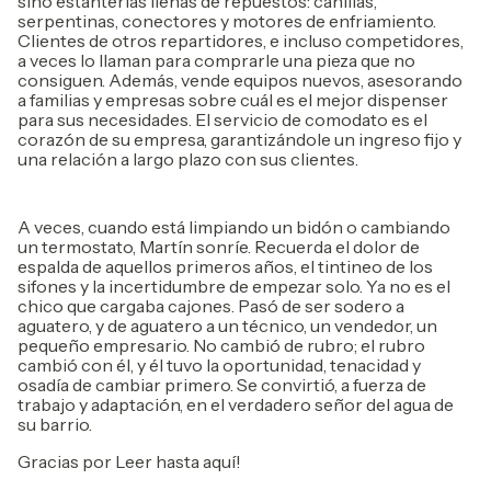
sino estanterías llenas de repuestos: canillas,
serpentinas, conectores y motores de enfriamiento.
Clientes de otros repartidores, e incluso competidores,
a veces lo llaman para comprarle una pieza que no
consiguen. Además, vende equipos nuevos, asesorando
a familias y empresas sobre cuál es el mejor dispenser
para sus necesidades. El servicio de comodato es el
corazón de su empresa, garantizándole un ingreso fijo y
una relación a largo plazo con sus clientes.
A veces, cuando está limpiando un bidón o cambiando
un termostato, Martín sonríe. Recuerda el dolor de
espalda de aquellos primeros años, el tintineo de los
sifones y la incertidumbre de empezar solo. Ya no es el
chico que cargaba cajones. Pasó de ser sodero a
aguatero, y de aguatero a un técnico, un vendedor, un
pequeño empresario. No cambió de rubro; el rubro
cambió con él, y él tuvo la oportunidad, tenacidad y
osadía de cambiar primero. Se convirtió, a fuerza de
trabajo y adaptación, en el verdadero señor del agua de
su barrio.
Gracias por Leer hasta aquí!