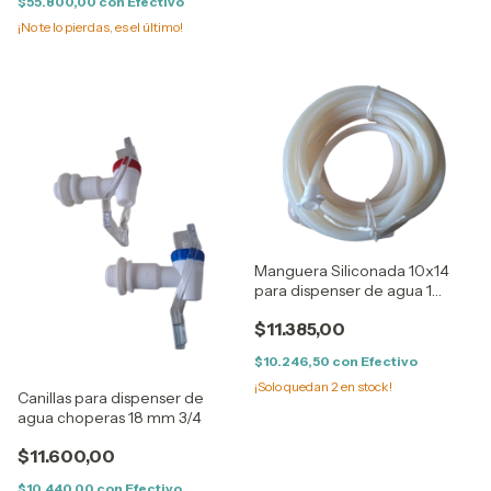
$55.800,00
con
Efectivo
¡No te lo pierdas, es el último!
Manguera Siliconada 10x14
para dispenser de agua 1
Metro
$11.385,00
$10.246,50
con
Efectivo
¡Solo quedan
2
en stock!
Canillas para dispenser de
agua choperas 18 mm 3/4
$11.600,00
$10.440,00
con
Efectivo