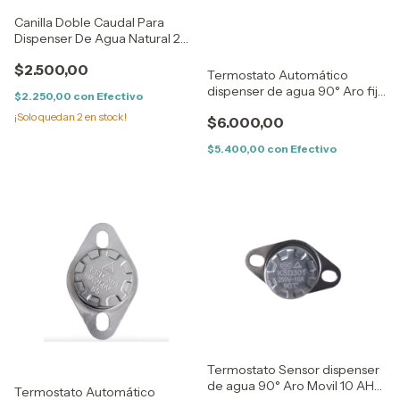
Canilla Doble Caudal Para
Dispenser De Agua Natural 20
Mm Ø
$2.500,00
Termostato Automático
dispenser de agua 90° Aro fijo
$2.250,00
con
Efectivo
10AH 250 Volts
¡Solo quedan
2
en stock!
$6.000,00
$5.400,00
con
Efectivo
Termostato Sensor dispenser
de agua 90° Aro Movil 10 AH
Termostato Automático