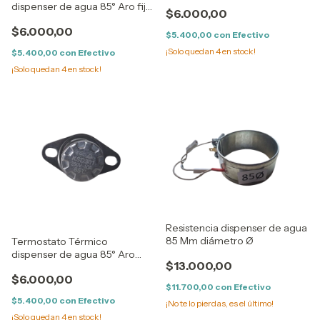
250 Volts
dispenser de agua 85° Aro fijo
$6.000,00
10AH 250 Volts
$6.000,00
$5.400,00
con
Efectivo
¡Solo quedan
4
en stock!
$5.400,00
con
Efectivo
¡Solo quedan
4
en stock!
Resistencia dispenser de agua
85 Mm diámetro Ø
Termostato Térmico
dispenser de agua 85° Aro
$13.000,00
Movil 10 AH 250 Volts
$6.000,00
$11.700,00
con
Efectivo
$5.400,00
con
Efectivo
¡No te lo pierdas, es el último!
¡Solo quedan
4
en stock!