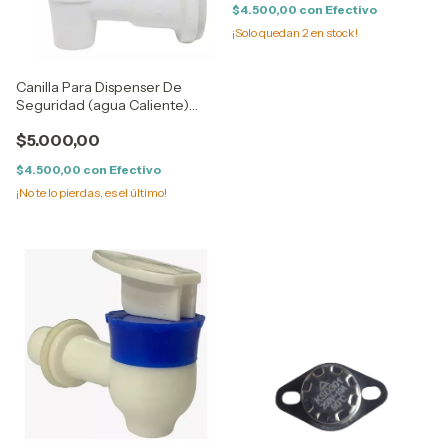
$4.500,00
con
Efectivo
¡Solo quedan
2
en stock!
Canilla Para Dispenser De
Seguridad (agua Caliente)
Hembra 16 mm Ø
$5.000,00
$4.500,00
con
Efectivo
¡No te lo pierdas, es el último!