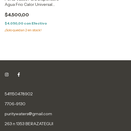
Agua Frio Calor Universal
Blanco
$4.500,00
$4.050,00
con
Efectivo
¡Solo quedan
2
en stock!
541150478902
7706-9130
puritywaters@gmail.com
263 n 1353 BERAZATEGUI