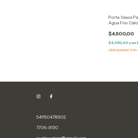
Porta Vasos Pa
Agua Frio Calo
Blanco
$4.500,00
$4.050,00
con
¡Solo quedan
2
en 
541150478902
7706-9130
puritywaters@gmail.com