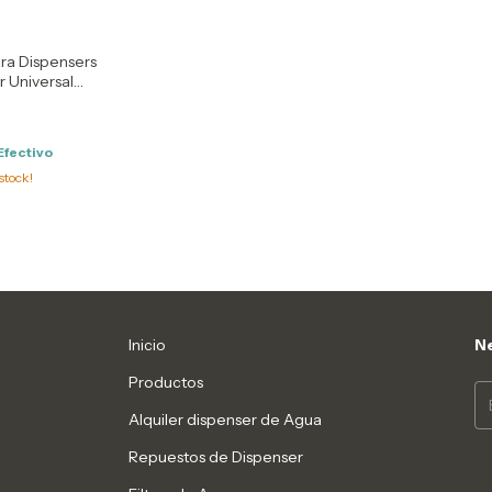
ra Dispensers
r Universal
Efectivo
stock!
Inicio
Ne
Productos
Alquiler dispenser de Agua
Repuestos de Dispenser