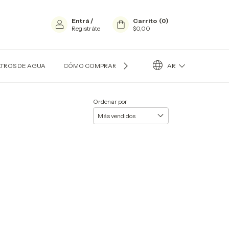
Entrá
/
Carrito
(
0
)
Registráte
$0,00
AR
LTROS DE AGUA
CÓMO COMPRAR?
CONTACTO
QUIÉN SOY
Ordenar por