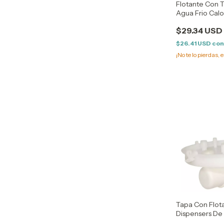
Flotante Con 
Agua Frio Calor
Cm
$29.34 USD
$26.41 USD
co
¡No te lo pierdas, e
Tapa Con Flot
Dispensers De
Calor 15,8 - 16