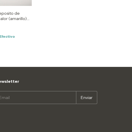
eposito de
alor (amarillo)
Efectivo
wsletter