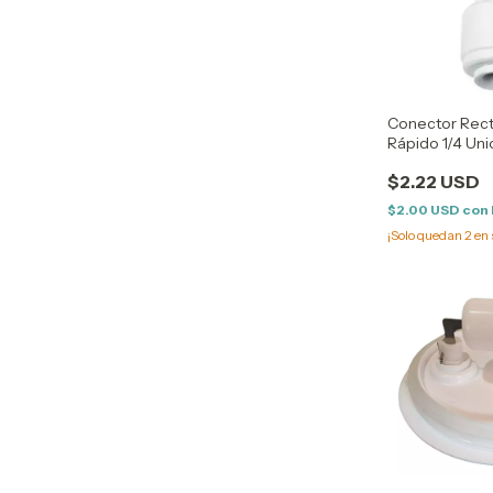
Conector Rec
Rápido 1/4 Unio
Dispenser Hel
$2.22 USD
$2.00 USD
con
¡Solo quedan
2
en 