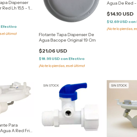
Tapa Dispenser
Agua De Red 
 Red Lh 15,5 - 18
$14.10 USD
$12.69 USD
con
n
Efectivo
¡No te lo pierdas, e
s el último!
Flotante Tapa Dispenser De
Agua Bacope Original 19 Cm
$21.06 USD
$18.95 USD
con
Efectivo
¡No te lo pierdas, es el último!
SIN STOCK
SIN STOCK
ante Para
 Agua A Red Frió
 cm