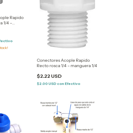
ople Rapido
 1/4 –
Tubo - Tubo
fectivo
tock!
Conectores Acople Rapido
Recto rosca 1/4 – manguera 1/4
$2.22 USD
$2.00 USD
con
Efectivo