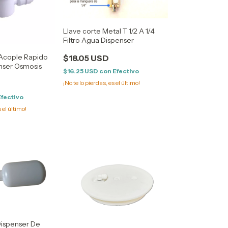
Llave corte Metal T 1/2 A 1/4
Filtro Agua Dispenser
 Acople Rapido
$18.05 USD
nser Osmosis
$16.25 USD
con
Efectivo
¡No te lo pierdas, es el último!
Efectivo
s el último!
Dispenser De