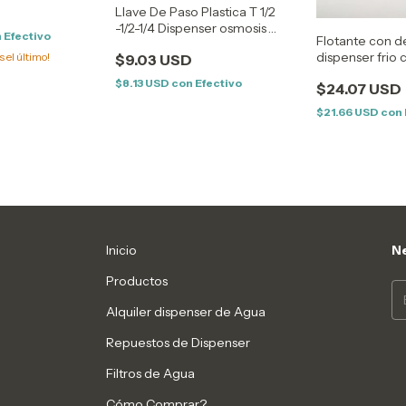
Llave De Paso Plastica T 1/2
-1/2-1/4 Dispenser osmosis
n
Efectivo
Flotante con d
heladeras
dispenser frio c
s el último!
$9.03 USD
16 Mm
$8.13 USD
con
Efectivo
$24.07 USD
$21.66 USD
con
Inicio
Ne
Productos
Alquiler dispenser de Agua
Repuestos de Dispenser
Filtros de Agua
Cómo Comprar?