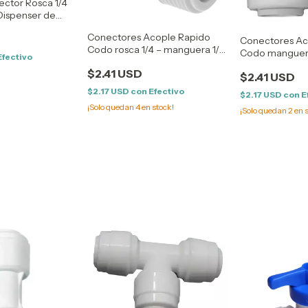
ector Rosca 1/4
Dispenser de
Conectores Acople Rapido
Conectores Ac
Codo rosca 1/4 – manguera 1/4
Codo manguera
Efectivo
Dispenser Omosis
manguera 1/4 
$2.41 USD
$2.41 USD
$2.17 USD
con
Efectivo
$2.17 USD
con
E
¡Solo quedan
4
en stock!
¡Solo quedan
2
en s