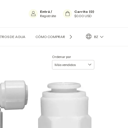
Entrá
/
Carrito
(
0
)
Registráte
$0.00 USD
BZ
LTROS DE AGUA
CÓMO COMPRAR?
CONTACTO
QUIÉN SOY
Ordenar por