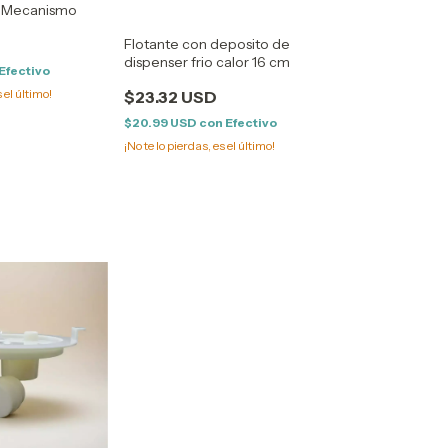
- Mecanismo
Flotante con deposito de
dispenser frio calor 16 cm
Efectivo
s el último!
$23.32 USD
$20.99 USD
con
Efectivo
¡No te lo pierdas, es el último!