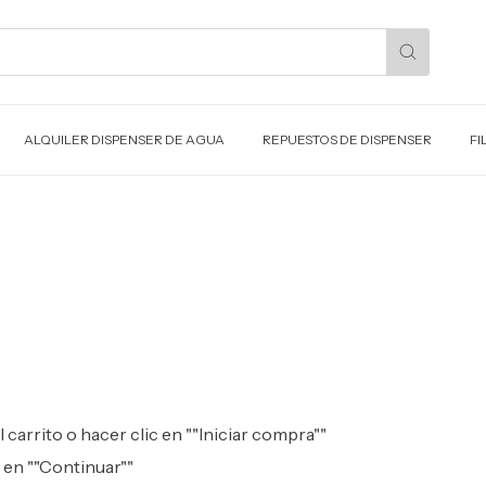
ALQUILER DISPENSER DE AGUA
REPUESTOS DE DISPENSER
FI
carrito o hacer clic en ""Iniciar compra""
 en ""Continuar""