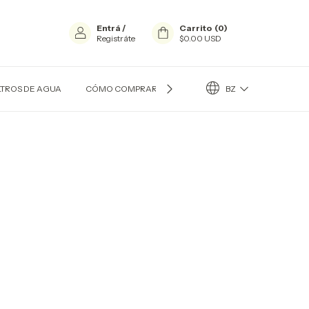
Entrá
/
Carrito
(
0
)
Registráte
$0.00 USD
BZ
LTROS DE AGUA
CÓMO COMPRAR?
CONTACTO
QUIÉN SOY