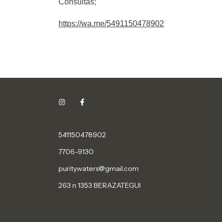
Consultas;
https://wa.me/5491150478902
541150478902
7706-9130
puritywaters@gmail.com
263 n 1353 BERAZATEGUI