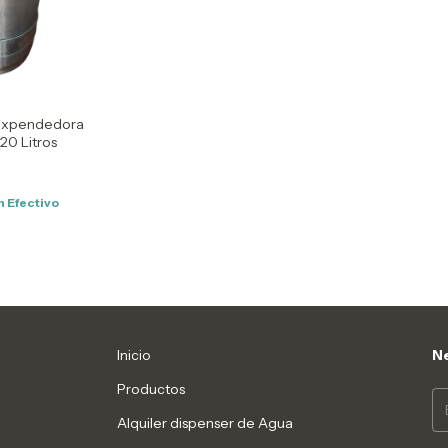
 expendedora
20 Litros
D
n
Efectivo
Inicio
Ne
Productos
Alquiler dispenser de Agua