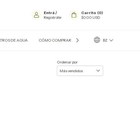
Entrá
/
Carrito
(
0
)
Registráte
$0.00 USD
BZ
LTROS DE AGUA
CÓMO COMPRAR?
CONTACTO
QUIÉN SOY
Ordenar por