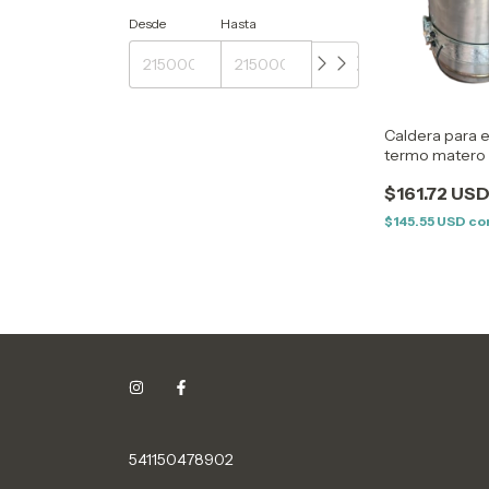
Desde
Hasta
Caldera para
termo matero 
$161.72 US
$145.55 USD
co
541150478902