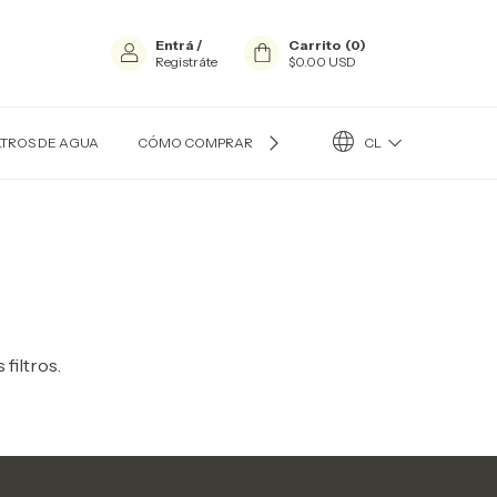
Entrá
/
Carrito
(
0
)
Registráte
$0.00 USD
CL
LTROS DE AGUA
CÓMO COMPRAR?
CONTACTO
QUIÉN SOY
filtros.