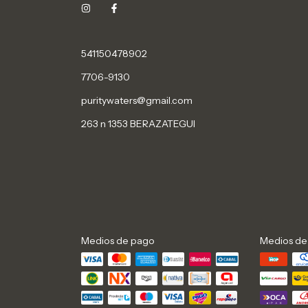
541150478902
7706-9130
puritywaters@gmail.com
263 n 1353 BERAZATEGUI
Medios de pago
Medios de