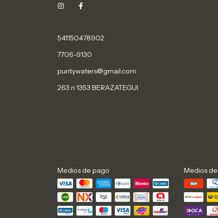
541150478902
7706-9130
puritywaters@gmail.com
263 n 1353 BERAZATEGUI
Medios de pago
Medios de