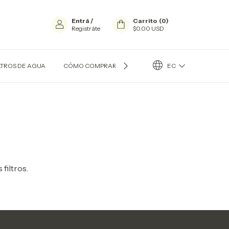
Entrá
/
Carrito
(
0
)
Registráte
$0.00 USD
EC
LTROS DE AGUA
CÓMO COMPRAR?
CONTACTO
QUIÉN SOY
filtros.