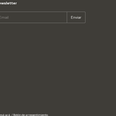
wsletter
esá acá.
/
Botón de arrepentimiento