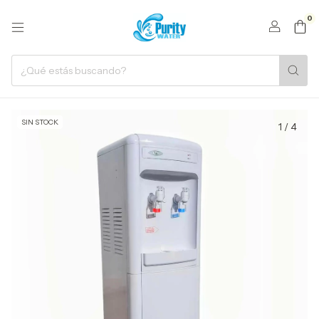
0
SIN STOCK
1
/
4