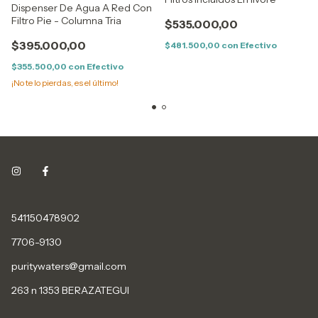
Dispenser De Agua A Red Con
Filtro Pie - Columna Tria
$535.000,00
$395.000,00
$481.500,00
con
Efectivo
$355.500,00
con
Efectivo
¡No te lo pierdas, es el último!
541150478902
7706-9130
puritywaters@gmail.com
263 n 1353 BERAZATEGUI