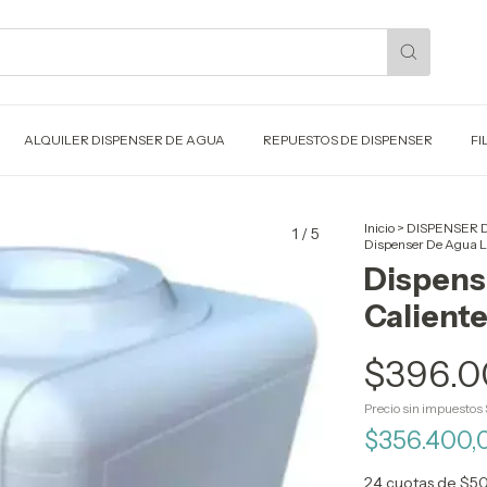
ALQUILER DISPENSER DE AGUA
REPUESTOS DE DISPENSER
FI
Inicio
>
DISPENSER 
1
/
5
Dispenser De Agua LH
Dispens
Calient
$396.0
Precio sin impuestos
$356.400,
24
cuotas de
$50