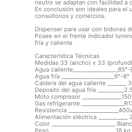
neutro se adaptan con facilidad a 
En conclusión son ideales para el 
consultorios y comercios.
Dispenser para usar con bidones de
Posee en el frente indicador lumi
fría y caliente
Característica Técnicas
Medidas 33 (ancho) x 33 (profundi
Agua caliente_________________85°-
Agua fría ____________________6°-8° 
Caldera del agua caliente _______ 3 
Deposito del agua fría __________2.5
Moto compresor _______________15
Gas refrigerante ________________R
Resistencia ___________________400
Alimentación eléctrica ___________
Color ________________________ Blan
Peso ________________________ 18 kg