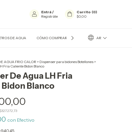
Entrá
/
Carrito
(
0
)
Registráte
$0,00
AR
LTROS DE AGUA
CÓMO COMPRAR?
CONTACTO
QUIÉN SOY
DE AGUA FRIO CALOR
>
Dispenser para bidones Botellones
>
 Fria Caliente Bidon Blanco
er De Agua LH Fria
e Bidon Blanco
00,00
$327.272,73
00
con
Efectivo
.940,45