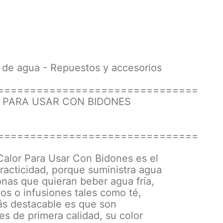
es de agua - Repuestos y accesorios
===============================
R PARA USAR CON BIDONES
===============================
Calor Para Usar Con Bidones es el
racticidad, porque suministra agua
sonas que quieran beber agua fría,
gos o infusiones tales como té,
más destacable es que son
es de primera calidad, su color