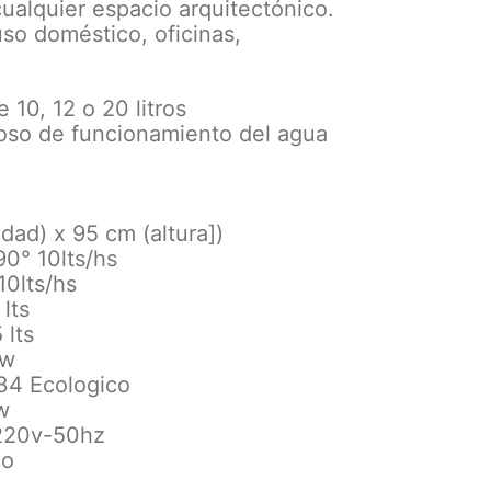
cualquier espacio arquitectónico.
uso doméstico, oficinas,
 10, 12 o 20 litros
noso de funcionamiento del agua
dad) x 95 cm (altura])
90° 10lts/hs
10lts/hs
lts
 lts
0w
134 Ecologico
w
 220v-50hz
co