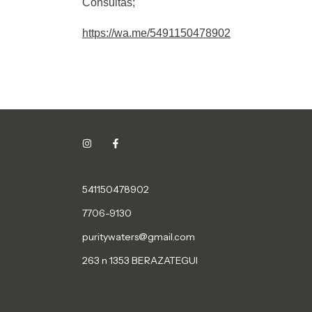
Consultas;
https://wa.me/5491150478902
541150478902
7706-9130
puritywaters@gmail.com
263 n 1353 BERAZATEGUI