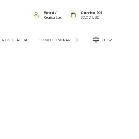
Entrá
/
Carrito
(
0
)
Registráte
$0.00 USD
PE
LTROS DE AGUA
CÓMO COMPRAR?
CONTACTO
QUIÉN SOY