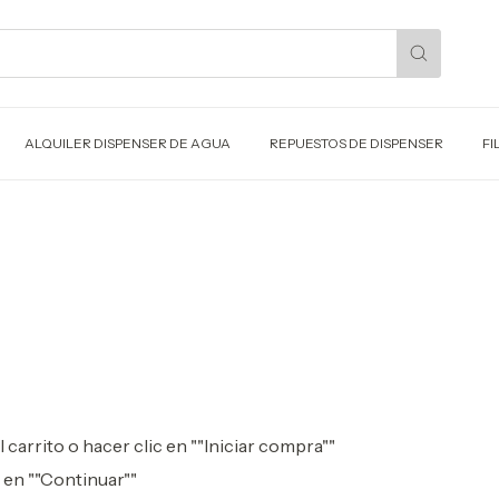
ALQUILER DISPENSER DE AGUA
REPUESTOS DE DISPENSER
FI
carrito o hacer clic en ""Iniciar compra""
 en ""Continuar""