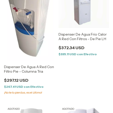
Dispenser De Agua Frio Calor
A Red Con Filtros - De Pie LH
$372.34 USD
$335.11 USD
con
Efectivo
Dispenser De Agua A Red Con
Filtro Pie - Columna Tria
$297.12 USD
$267.41 USD
con
Efectivo
¡No te lo pierdas, es el último!
AGOTADO
AGOTADO