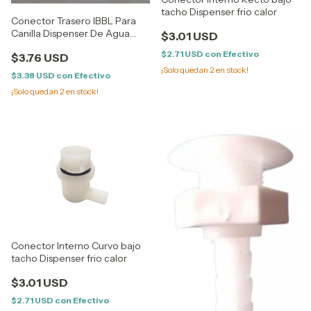
tacho Dispenser frio calor
Conector Trasero IBBL Para
Canilla Dispenser De Agua
$3.01 USD
16mm
$2.71 USD
con
Efectivo
$3.76 USD
¡Solo quedan
2
en stock!
$3.38 USD
con
Efectivo
¡Solo quedan
2
en stock!
Conector Interno Curvo bajo
tacho Dispenser frio calor
$3.01 USD
$2.71 USD
con
Efectivo