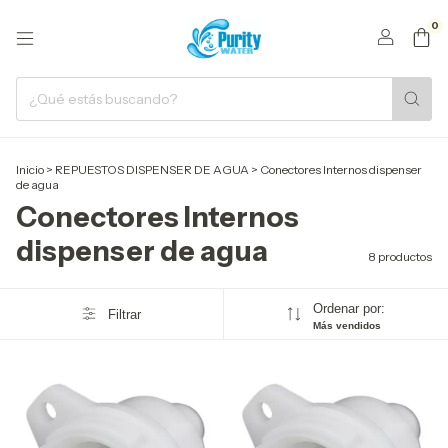
0
Inicio
>
REPUESTOS DISPENSER DE AGUA
>
Conectores Internos dispenser
de agua
Conectores Internos
dispenser de agua
8 productos
Ordenar por:
Filtrar
Más vendidos