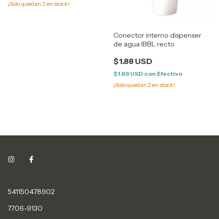
¡Solo quedan
2
en stock!
Conector interno dispenser
de agua IBBL recto
$1.88 USD
$1.69 USD
con
Efectivo
¡Solo quedan
2
en stock!
541150478902
7706-9130