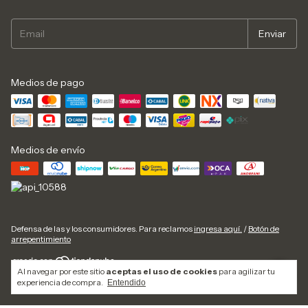
Medios de pago
Medios de envío
Defensa de las y los consumidores. Para reclamos
ingresa aquí.
/
Botón de
arrepentimiento
Al navegar por este sitio
aceptas el uso de cookies
para agilizar tu
Copyright Dispenser de Agua - 20286499962 - 2026. Todos los derechos
experiencia de compra.
Entendido
reservados.