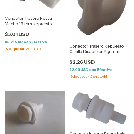
Conector Trasero Rosca
Macho 16 mm Repuesto
Canilla Dispenser Agua
$3.01 USD
$2.71 USD
con
Efectivo
Conector Trasero Repuesto
¡Solo quedan
2
en stock!
Canilla Dispenser Agua Tria
$2.26 USD
$2.03 USD
con
Efectivo
¡Solo quedan
2
en stock!
Conector Interno Recto bajo