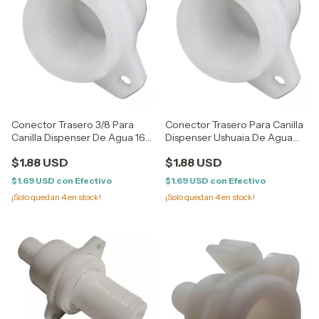
Conector Trasero 3/8 Para
Conector Trasero Para Canilla
Canilla Dispenser De Agua 16
Dispenser Ushuaia De Agua
MM
18mm
$1.88 USD
$1.88 USD
$1.69 USD
con
Efectivo
$1.69 USD
con
Efectivo
¡Solo quedan
4
en stock!
¡Solo quedan
4
en stock!